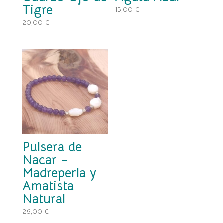
Tigre
15,00
€
20,00
€
Pulsera de
Nacar –
Madreperla y
Amatista
Natural
26,00
€