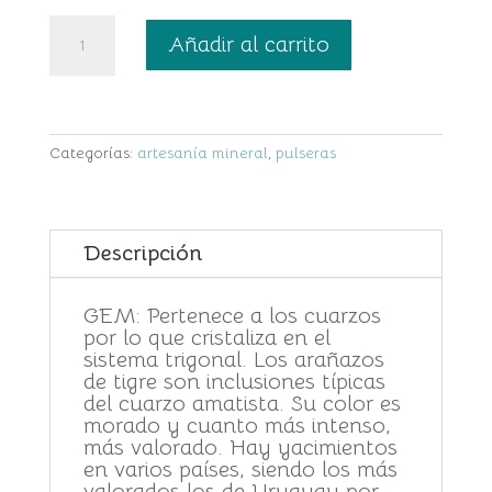
Pulsera
Añadir al carrito
de
Cuarzo
Amatista
y
Plata
de
Categorías:
artesanía mineral
,
pulseras
Ley
cantidad
Descripción
GEM: Pertenece a los cuarzos
por lo que cristaliza en el
sistema trigonal. Los arañazos
de tigre son inclusiones típicas
del cuarzo amatista. Su color es
morado y cuanto más intenso,
más valorado. Hay yacimientos
en varios países, siendo los más
valorados los de Uruguay por