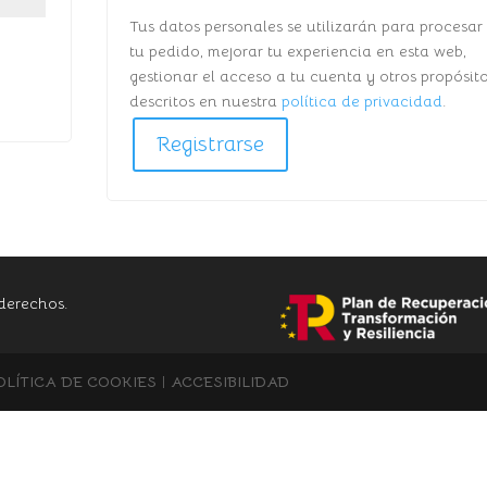
Tus datos personales se utilizarán para procesar
tu pedido, mejorar tu experiencia en esta web,
gestionar el acceso a tu cuenta y otros propósit
descritos en nuestra
política de privacidad
.
Registrarse
derechos.
OLÍTICA DE COOKIES
|
ACCESIBILIDAD