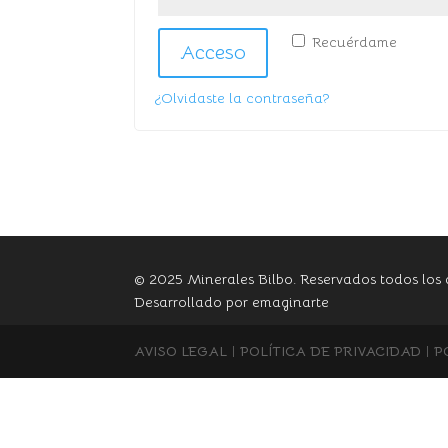
Recuérdame
Acceso
¿Olvidaste la contraseña?
© 2025 Minerales Bilbo. Reservados todos los 
Desarrollado por
emaginarte
AVISO LEGAL
|
POLÍTICA DE PRIVACIDAD
|
P