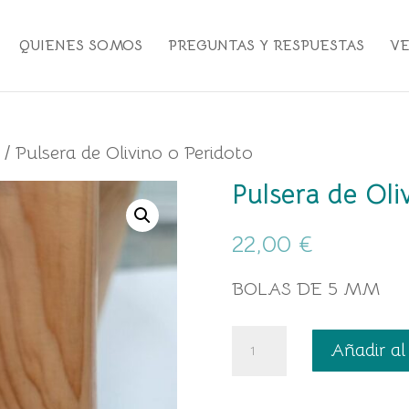
QUIENES SOMOS
PREGUNTAS Y RESPUESTAS
V
/ Pulsera de Olivino o Peridoto
Pulsera de Oli
22,00
€
BOLAS DE 5 MM
Pulsera
Añadir al
de
Olivino
o
Peridoto