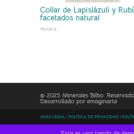
Collar de Lapislázuli y Rub
facetados natural
110,00
€
© 2025 Minerales Bilbo. Reservado
Desarrollado por
emaginarte
AVISO LEGAL
|
POLÍTICA DE PRIVACIDAD
|
POLÍT
Esta es una tienda de dem