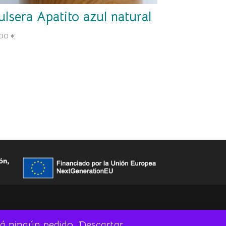
ulsera Apatito azul natural
,00
€
rá ningún pedido.
Descartar