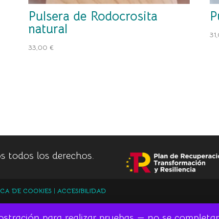
í
Pulsera de Rodocrosita
P
natural
31
33,00
€
s todos los derechos.
ICA DE COOKIES
|
ACCESIBILIDAD
ostración para realizar pruebas — no se completa